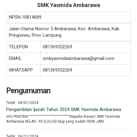
SMK Yasmida Ambarawa
NPSN
10814689
Jalan Utama Nomor 5 Ambarawa, Kec. Ambarawa, Kab.
Pringsewu, Prov. Lampung
TELEPON
081369352269
EMAIL
smkyasmidaambarawa@gmail.com
WHATSAPP
081369352269
Pengumuman
Terbit : 08/01/2024
Pengambilan Ijazah Tahun 2024 SMK Yasmida Ambarawa
info PENTING°°°°°′°°°′°°°°°°′°°°°°°°°′′′°°Kepada Siswa/i SMK Yasmida
Ambarawa KELAS : XII (LULUS) bagi yang sudah SIDIK JARI..
Terbit : 06/21/2024