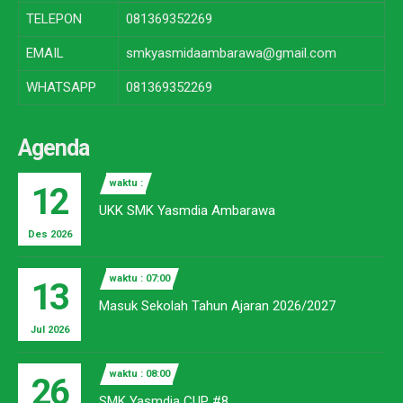
TELEPON
081369352269
EMAIL
smkyasmidaambarawa@gmail.com
WHATSAPP
081369352269
Agenda
waktu :
12
UKK SMK Yasmdia Ambarawa
Des 2026
waktu : 07:00
13
Masuk Sekolah Tahun Ajaran 2026/2027
Jul 2026
waktu : 08:00
26
SMK Yasmdia CUP #8