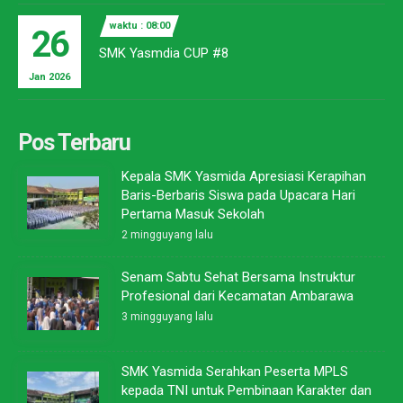
waktu : 08:00
26
SMK Yasmdia CUP #8
Jan 2026
Pos Terbaru
Kepala SMK Yasmida Apresiasi Kerapihan
Baris-Berbaris Siswa pada Upacara Hari
Pertama Masuk Sekolah
2 mingguyang lalu
Senam Sabtu Sehat Bersama Instruktur
Profesional dari Kecamatan Ambarawa
3 mingguyang lalu
SMK Yasmida Serahkan Peserta MPLS
kepada TNI untuk Pembinaan Karakter dan