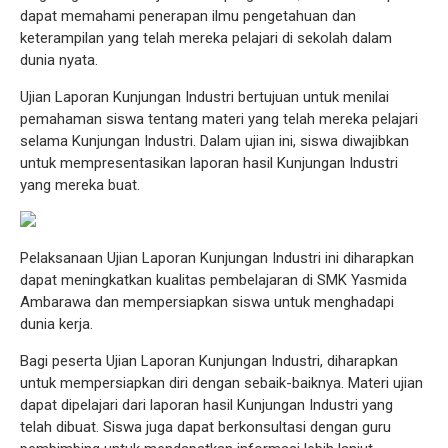
dapat memahami penerapan ilmu pengetahuan dan
keterampilan yang telah mereka pelajari di sekolah dalam
dunia nyata.
Ujian Laporan Kunjungan Industri bertujuan untuk menilai
pemahaman siswa tentang materi yang telah mereka pelajari
selama Kunjungan Industri. Dalam ujian ini, siswa diwajibkan
untuk mempresentasikan laporan hasil Kunjungan Industri
yang mereka buat.
Pelaksanaan Ujian Laporan Kunjungan Industri ini diharapkan
dapat meningkatkan kualitas pembelajaran di SMK Yasmida
Ambarawa dan mempersiapkan siswa untuk menghadapi
dunia kerja.
Bagi peserta Ujian Laporan Kunjungan Industri, diharapkan
untuk mempersiapkan diri dengan sebaik-baiknya. Materi ujian
dapat dipelajari dari laporan hasil Kunjungan Industri yang
telah dibuat. Siswa juga dapat berkonsultasi dengan guru