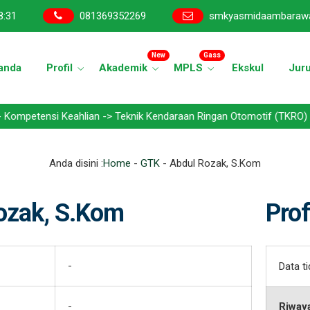
8
:
31
081369352269
smkyasmidaambaraw
New
Gass
anda
Profil
Akademik
MPLS
Ekskul
Jur
ensi Keahlian -> Teknik Kendaraan Ringan Otomotif (TKRO) - Teknik
Anda disini :
Home
-
GTK
-
Abdul Rozak, S.Kom
ozak, S.Kom
Prof
-
Data t
-
Riway