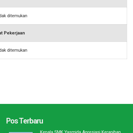
idak ditemukan
at Pekerjaan
idak ditemukan
Pos Terbaru
Kepala SMK Yasmida Apresiasi Kerapihan