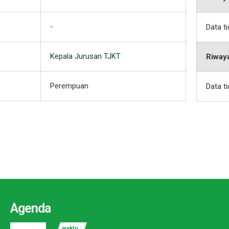
-
Data t
Kepala Jurusan TJKT
Riway
Perempuan
Data t
Agenda
waktu :