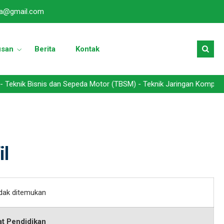
a@gmail.com
usan
Berita
Kontak
 Bisnis dan Sepeda Motor (TBSM) - Teknik Jaringan Komputer dan Te
il
idak ditemukan
at Pendidikan