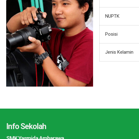
NUPTK
Posisi
Jenis Kelamin
Info Sekolah
SMK Yasmida Ambarawa