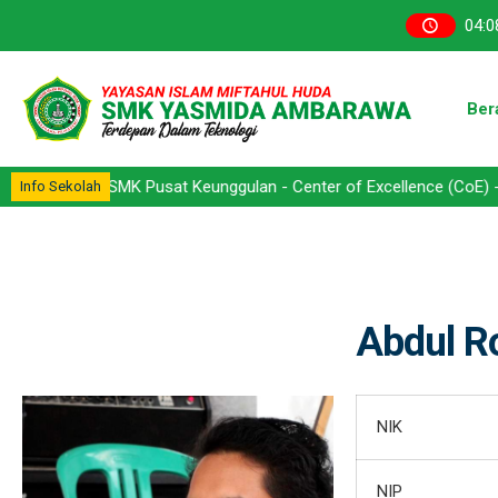
04
:
0
Ber
arawa - SMK Pusat Keunggulan - Center of Excellence (CoE) - Kompet
Info Sekolah
Abdul R
NIK
NIP