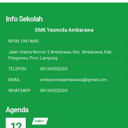
Info Sekolah
SMK Yasmida Ambarawa
NPSN
10814689
Jalan Utama Nomor 5 Ambarawa, Kec. Ambarawa, Kab.
Pringsewu, Prov. Lampung
TELEPON
081369352269
EMAIL
smkyasmidaambarawa@gmail.com
WHATSAPP
081369352269
Agenda
waktu :
12