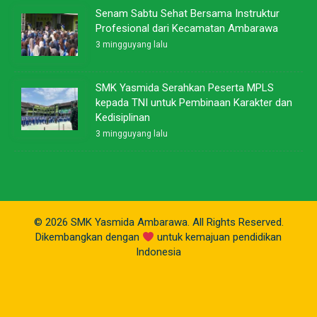
Senam Sabtu Sehat Bersama Instruktur
Profesional dari Kecamatan Ambarawa
3 mingguyang lalu
SMK Yasmida Serahkan Peserta MPLS
kepada TNI untuk Pembinaan Karakter dan
Kedisiplinan
3 mingguyang lalu
© 2026 SMK Yasmida Ambarawa. All Rights Reserved.
Dikembangkan dengan
untuk kemajuan pendidikan
Indonesia