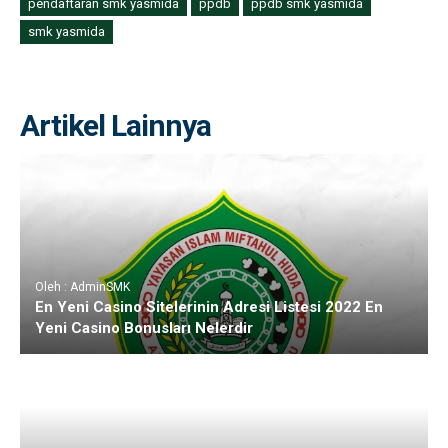
pendaftaran smk yasmida
ppdb
ppdb smk yasmida
smk yasmida
Artikel Lainnya
Oleh : AdminSMK
En Yeni Casino Sitelerinin Adresi Listesi 2022 En
Yeni Casino Bonusları Nelerdir