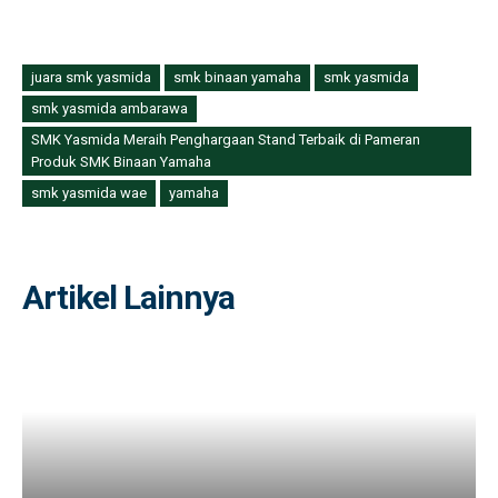
juara smk yasmida
smk binaan yamaha
smk yasmida
smk yasmida ambarawa
SMK Yasmida Meraih Penghargaan Stand Terbaik di Pameran
Produk SMK Binaan Yamaha
smk yasmida wae
yamaha
Artikel Lainnya