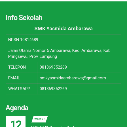
Info Sekolah
SMK Yasmida Ambarawa
NPSN
10814689
Jalan Utama Nomor 5 Ambarawa, Kec. Ambarawa, Kab.
Pringsewu, Prov. Lampung
TELEPON
081369352269
EMAIL
smkyasmidaambarawa@gmail.com
WHATSAPP
081369352269
Agenda
waktu :
12