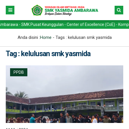
a - SMK Pusat Keunggulan - Center of Excellence (CoE) - Kompetensi K
Anda disini :
Home
- Tags :
kelulusan smk yasmida
Tag : kelulusan smk yasmida
PPDB