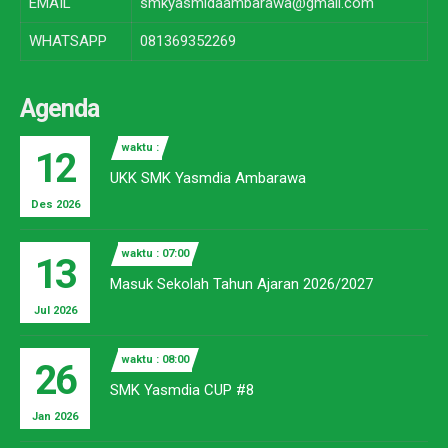
EMAIL
smkyasmidaambarawa@gmail.com
WHATSAPP
081369352269
Agenda
waktu :
12
UKK SMK Yasmdia Ambarawa
Des 2026
waktu : 07:00
13
Masuk Sekolah Tahun Ajaran 2026/2027
Jul 2026
waktu : 08:00
26
SMK Yasmdia CUP #8
Jan 2026