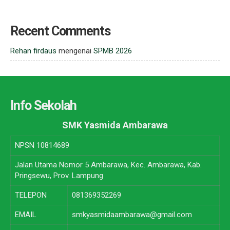
Recent Comments
Rehan firdaus
mengenai
SPMB 2026
Info Sekolah
SMK Yasmida Ambarawa
NPSN
10814689
Jalan Utama Nomor 5 Ambarawa, Kec. Ambarawa, Kab.
Pringsewu, Prov. Lampung
TELEPON
081369352269
EMAIL
smkyasmidaambarawa@gmail.com