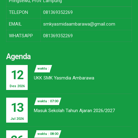
Pringsewu, Prov. Lampung
TELEPON
081369352269
EMAIL
smkyasmidaambarawa@gmail.com
WHATSAPP
081369352269
Agenda
waktu :
12
UKK SMK Yasmdia Ambarawa
Des 2026
waktu : 07:00
13
Masuk Sekolah Tahun Ajaran 2026/2027
Jul 2026
waktu : 08:00