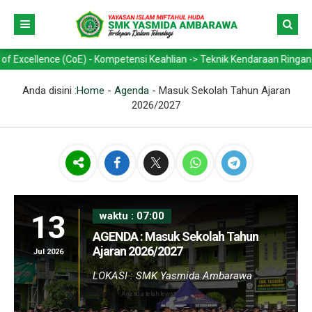
nce (CoE) - Kompetensi Keahlian -> Teknik Kendaraan Ringan Otomotif 
Anda disini :
Home
-
Agenda
-
Masuk Sekolah Tahun Ajaran
2026/2027
13
waktu : 07:00
AGENDA : Masuk Sekolah Tahun
Ajaran 2026/2027
Jul 2026
LOKASI : SMK Yasmida Ambarawa
Agenda telah lewat