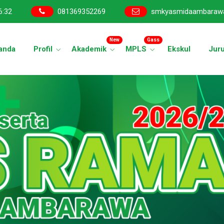
6
:
35
081369352269
smkyasmidaambaraw
New
Gass
anda
Profil
Akademik
MPLS
Ekskul
Jur