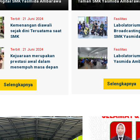
 Digital SMK Yasmida Ambarawa
Taman SMK Yasmida Ambaraw
Terbit :
21 Juni 2024
Fasilitas
Kemenangan diawali
Labolatoriu
sejak dini Teruatama saat
Broadcasting
SMK
SMK Yasmid
Terbit :
21 Juni 2024
Fasilitas
Kejuaraan merupakan
Labolatoriu
prestasi awal dalam
Yasmida Am
menempuh masa depan
Selengkapnya
Selengkapnya