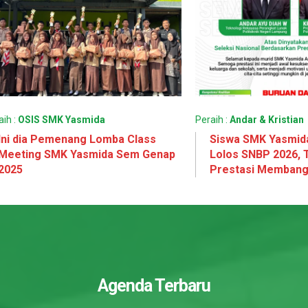
aih :
OSIS SMK Yasmida
Peraih :
Andar & Kristian
Ini dia Pemenang Lomba Class
Siswa SMK Yasmi
Meeting SMK Yasmida Sem Genap
Lolos SNBP 2026, 
2025
Prestasi Memban
Agenda Terbaru