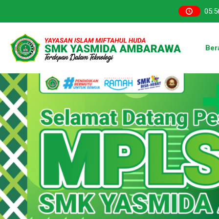
05
:
5
Ber