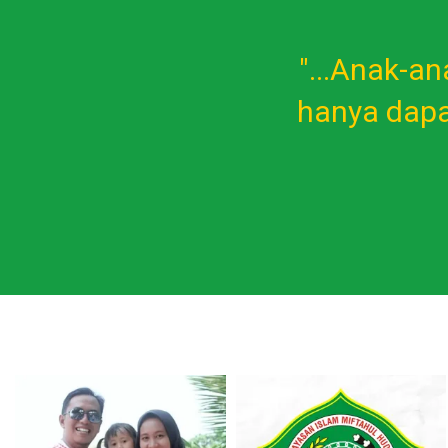
pengetahuan, tetapi
"...Anak-a
hanya dap