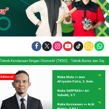
 (TKRO) - Teknik Bisnis dan Sepeda Motor (TBSM) - Teknik Jaringan
Editorial
Waka Mutu >> Aan
Afriyanto Putra, S. Kom.
Waka SARPRAS>> Ari
Subekti, S.T.
Waka Kesiswaan >> Ardi
Wiowo, S.Pd.I