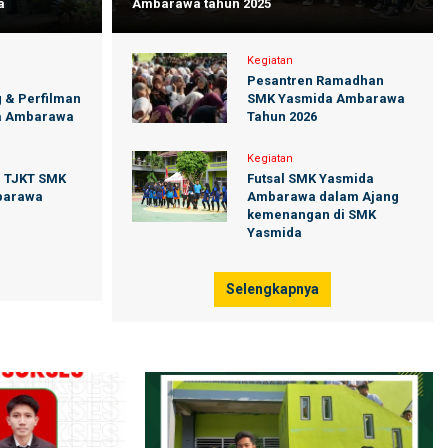
a
Ambarawa tahun 2025
Kegiatan
m
Pesantren Ramadhan
 & Perfilman
SMK Yasmida Ambarawa
a Ambarawa
Tahun 2026
Kegiatan
m TJKT SMK
Futsal SMK Yasmida
barawa
Ambarawa dalam Ajang
kemenangan di SMK
Yasmida
Selengkapnya