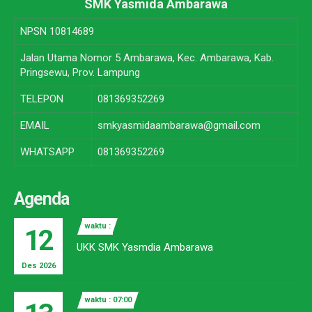
SMK Yasmida Ambarawa
NPSN
10814689
Jalan Utama Nomor 5 Ambarawa, Kec. Ambarawa, Kab.
Pringsewu, Prov. Lampung
TELEPON
081369352269
EMAIL
smkyasmidaambarawa@gmail.com
WHATSAPP
081369352269
Agenda
waktu :
12
UKK SMK Yasmdia Ambarawa
Des 2026
waktu : 07:00