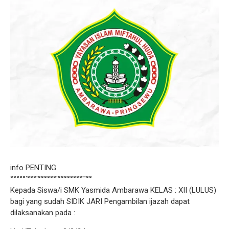
info PENTING
°°°°°′°°°′°°°°°°′°°°°°°°°′′′°°
Kepada Siswa/i SMK Yasmida Ambarawa KELAS : XII (LULUS)
bagi yang sudah SIDIK JARI Pengambilan ijazah dapat
dilaksanakan pada :