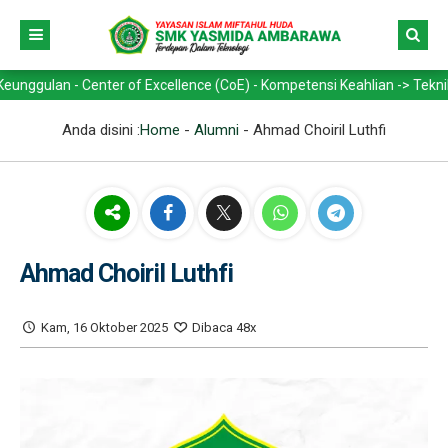
an - Center of Excellence (CoE) - Kompetensi Keahlian -> Teknik Kend
Anda disini :
Home
-
Alumni
-
Ahmad Choiril Luthfi
Ahmad Choiril Luthfi
Kam, 16 Oktober 2025
Dibaca 48x