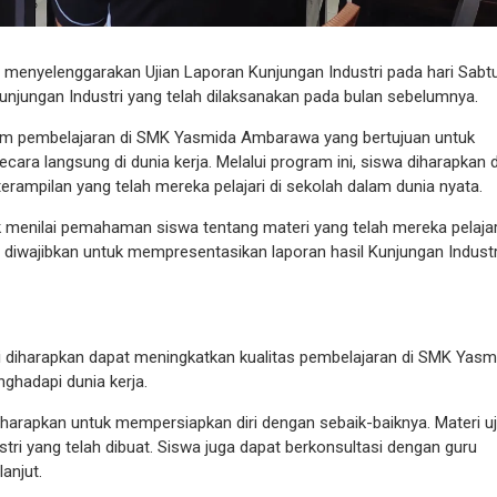
nyelenggarakan Ujian Laporan Kunjungan Industri pada hari Sabtu
a Kunjungan Industri yang telah dilaksanakan pada bulan sebelumnya.
ram pembelajaran di SMK Yasmida Ambarawa yang bertujuan untuk
ra langsung di dunia kerja. Melalui program ini, siswa diharapkan 
mpilan yang telah mereka pelajari di sekolah dalam dunia nyata.
k menilai pemahaman siswa tentang materi yang telah mereka pelajar
wa diwajibkan untuk mempresentasikan laporan hasil Kunjungan Indust
ni diharapkan dapat meningkatkan kualitas pembelajaran di SMK Yasm
hadapi dunia kerja.
diharapkan untuk mempersiapkan diri dengan sebaik-baiknya. Materi uj
ustri yang telah dibuat. Siswa juga dapat berkonsultasi dengan guru
anjut.