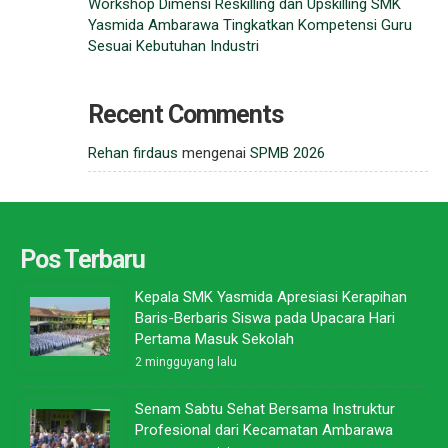
Workshop Dimensi Reskilling dan Upskilling SMK
Yasmida Ambarawa Tingkatkan Kompetensi Guru
Sesuai Kebutuhan Industri
Recent Comments
Rehan firdaus
mengenai
SPMB 2026
Pos Terbaru
Kepala SMK Yasmida Apresiasi Kerapihan
Baris-Berbaris Siswa pada Upacara Hari
Pertama Masuk Sekolah
2 mingguyang lalu
Senam Sabtu Sehat Bersama Instruktur
Profesional dari Kecamatan Ambarawa