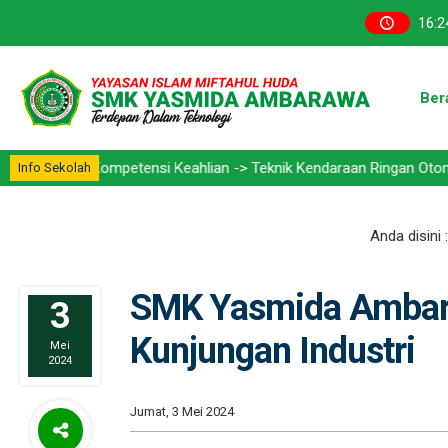
16
:
2
Ber
 Kompetensi Keahlian -> Teknik Kendaraan Ringan Otomotif (TKRO) -
Info Sekolah
Anda disini :
SMK Yasmida Ambara
3
Kunjungan Industri
Mei
2024
Jumat, 3 Mei 2024