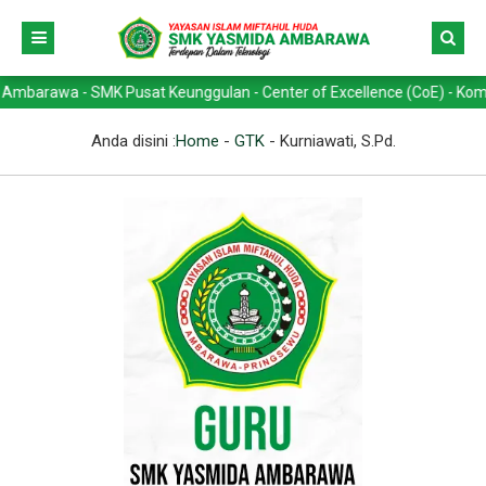
rawa - SMK Pusat Keunggulan - Center of Excellence (CoE) - Kompetens
Anda disini :
Home
-
GTK
-
Kurniawati, S.Pd.