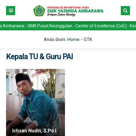
arawa - SMK Pusat Keunggulan - Center of Excellence (CoE) - Kompeten
Anda disini :
Home
-
GTK
Kepala TU & Guru PAI
Ichsan Nudin, S.Pd.I.