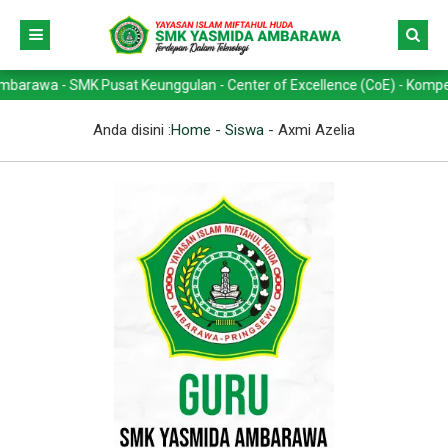
awa - SMK Pusat Keunggulan - Center of Excellence (CoE) - Kompetensi
Anda disini :
Home
-
Siswa
-
Axmi Azelia