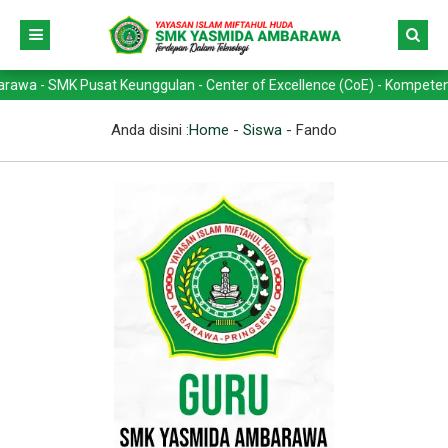
- SMK Pusat Keunggulan - Center of Excellence (CoE) - Kompetensi Kea
Anda disini :
Home
-
Siswa
-
Fando