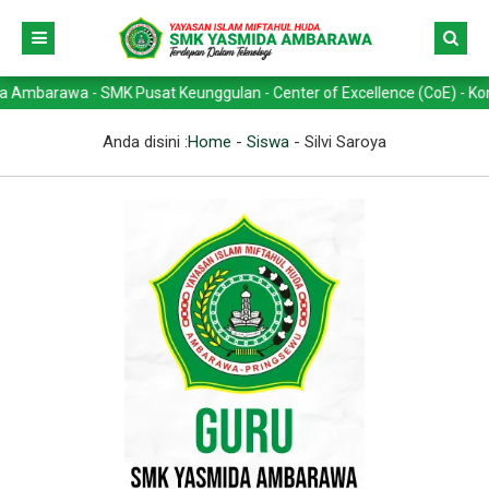
barawa - SMK Pusat Keunggulan - Center of Excellence (CoE) - Kompete
Anda disini :
Home
-
Siswa
-
Silvi Saroya