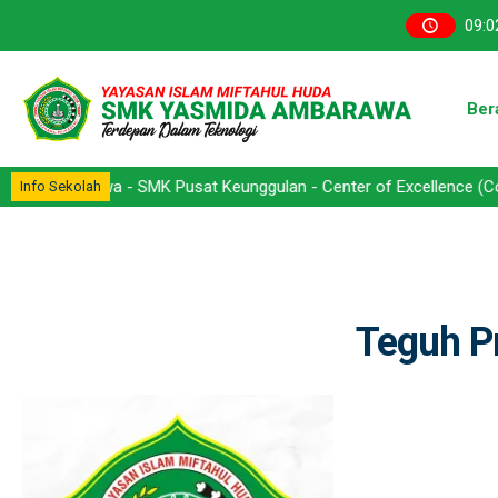
09
:
0
Ber
 Ambarawa - SMK Pusat Keunggulan - Center of Excellence (CoE) - K
Info Sekolah
Teguh P