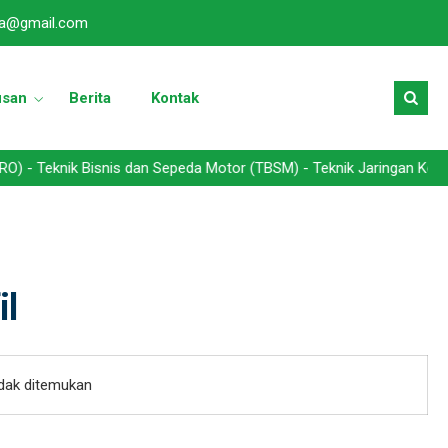
a@gmail.com
usan
Berita
Kontak
knik Bisnis dan Sepeda Motor (TBSM) - Teknik Jaringan Komputer da
il
idak ditemukan