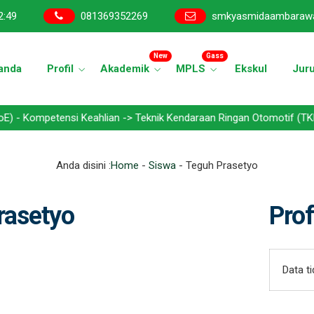
2
:
49
081369352269
smkyasmidaambaraw
New
Gass
anda
Profil
Akademik
MPLS
Ekskul
Jur
ompetensi Keahlian -> Teknik Kendaraan Ringan Otomotif (TKRO) - Te
Anda disini :
Home
-
Siswa
-
Teguh Prasetyo
rasetyo
Prof
Data t