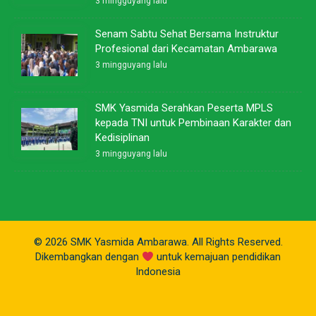
3 mingguyang lalu
Senam Sabtu Sehat Bersama Instruktur
Profesional dari Kecamatan Ambarawa
3 mingguyang lalu
SMK Yasmida Serahkan Peserta MPLS
kepada TNI untuk Pembinaan Karakter dan
Kedisiplinan
3 mingguyang lalu
© 2026 SMK Yasmida Ambarawa. All Rights Reserved.
Dikembangkan dengan
untuk kemajuan pendidikan
Indonesia