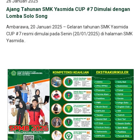
26 Januari 2025
Ajang Tahunan SMK Yasmida CUP #7 Dimulai dengan
Lomba Solo Song
Ambarawa, 20 Januari 2025 – Gelaran tahunan SMK Yasmida
CUP #7 resmi dimulai pada Senin (20/01/2025) di halaman SMK
Yasmida..