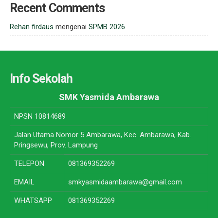
Recent Comments
Rehan firdaus
mengenai
SPMB 2026
Info Sekolah
SMK Yasmida Ambarawa
NPSN
10814689
Jalan Utama Nomor 5 Ambarawa, Kec. Ambarawa, Kab.
Pringsewu, Prov. Lampung
TELEPON
081369352269
EMAIL
smkyasmidaambarawa@gmail.com
WHATSAPP
081369352269