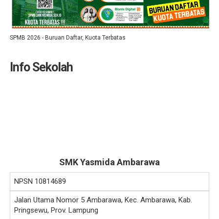
SPMB 2026 - Buruan Daftar, Kuota Terbatas
Info Sekolah
SMK Yasmida Ambarawa
NPSN
10814689
Jalan Utama Nomor 5 Ambarawa, Kec. Ambarawa, Kab.
Pringsewu, Prov. Lampung