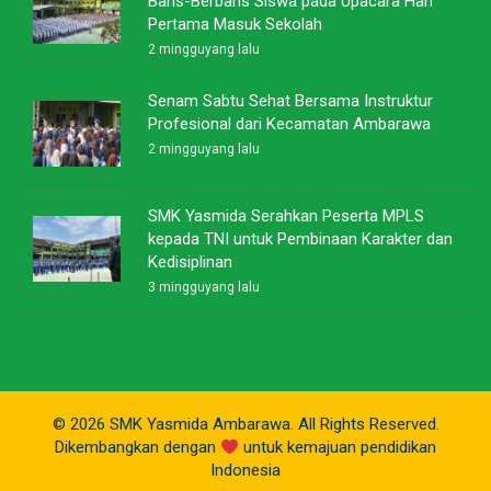
Baris-Berbaris Siswa pada Upacara Hari
Pertama Masuk Sekolah
2 mingguyang lalu
Senam Sabtu Sehat Bersama Instruktur
Profesional dari Kecamatan Ambarawa
2 mingguyang lalu
SMK Yasmida Serahkan Peserta MPLS
kepada TNI untuk Pembinaan Karakter dan
Kedisiplinan
3 mingguyang lalu
© 2026 SMK Yasmida Ambarawa. All Rights Reserved.
Dikembangkan dengan
untuk kemajuan pendidikan
Indonesia