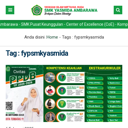
a - SMK Pusat Keunggulan - Center of Excellence (CoE) - Kompetensi K
Anda disini :
Home
- Tags :
fypsmkyasmida
Tag : fypsmkyasmida
Civitas