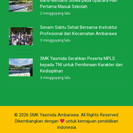
Baris-Berbaris Siswa pada Upacara Hari
Pertama Masuk Sekolah
2 mingguyang lalu
Senam Sabtu Sehat Bersama Instruktur
Profesional dari Kecamatan Ambarawa
3 mingguyang lalu
SMK Yasmida Serahkan Peserta MPLS
kepada TNI untuk Pembinaan Karakter dan
Kedisiplinan
3 mingguyang lalu
© 2026 SMK Yasmida Ambarawa. All Rights Reserved.
Dikembangkan dengan
untuk kemajuan pendidikan
Indonesia