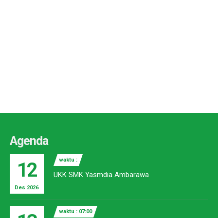
Agenda
waktu :
12
UKK SMK Yasmdia Ambarawa
Des 2026
waktu : 07:00