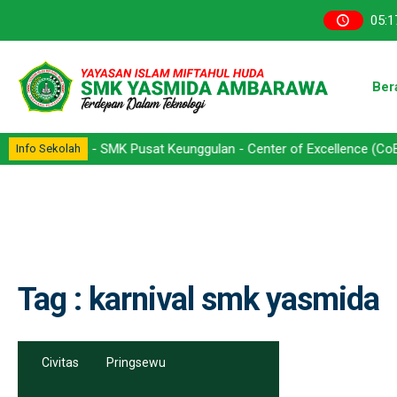
05
:
1
Ber
rawa - SMK Pusat Keunggulan - Center of Excellence (CoE) - Kompet
Info Sekolah
Tag : karnival smk yasmida
Civitas
Pringsewu