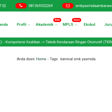
7
:
52
081369352269
smkyasmidaambaraw
New
Gass
anda
Profil
Akademik
MPLS
Ekskul
Jur
ensi Keahlian -> Teknik Kendaraan Ringan Otomotif (TKRO) - Teknik
Anda disini :
Home
- Tags :
karnival smk yasmida