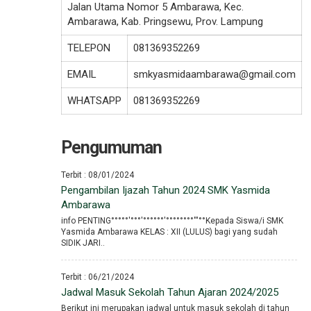
Jalan Utama Nomor 5 Ambarawa, Kec.
Ambarawa, Kab. Pringsewu, Prov. Lampung
TELEPON
081369352269
EMAIL
smkyasmidaambarawa@gmail.com
WHATSAPP
081369352269
Pengumuman
Terbit : 08/01/2024
Pengambilan Ijazah Tahun 2024 SMK Yasmida
Ambarawa
info PENTING°°°°°′°°°′°°°°°°′°°°°°°°°′′′°°Kepada Siswa/i SMK
Yasmida Ambarawa KELAS : XII (LULUS) bagi yang sudah
SIDIK JARI..
Terbit : 06/21/2024
Jadwal Masuk Sekolah Tahun Ajaran 2024/2025
Berikut ini merupakan jadwal untuk masuk sekolah di tahun