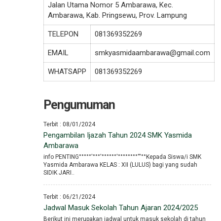
Jalan Utama Nomor 5 Ambarawa, Kec.
Ambarawa, Kab. Pringsewu, Prov. Lampung
TELEPON
081369352269
EMAIL
smkyasmidaambarawa@gmail.com
WHATSAPP
081369352269
Pengumuman
Terbit : 08/01/2024
Pengambilan Ijazah Tahun 2024 SMK Yasmida
Ambarawa
info PENTING°°°°°′°°°′°°°°°°′°°°°°°°°′′′°°Kepada Siswa/i SMK
Yasmida Ambarawa KELAS : XII (LULUS) bagi yang sudah
SIDIK JARI..
Terbit : 06/21/2024
Jadwal Masuk Sekolah Tahun Ajaran 2024/2025
Berikut ini merupakan jadwal untuk masuk sekolah di tahun