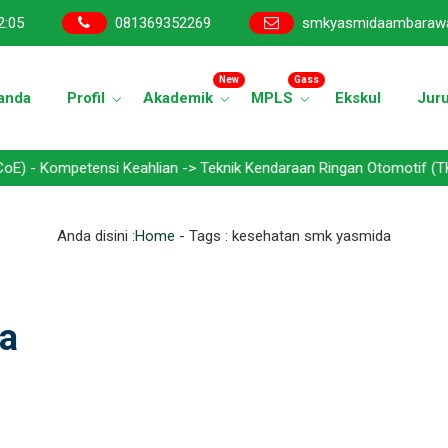
2
:
06
081369352269
smkyasmidaambaraw
New
Gass
anda
Profil
Akademik
MPLS
Ekskul
Jur
petensi Keahlian -> Teknik Kendaraan Ringan Otomotif (TKRO) - Tek
Anda disini :
Home
- Tags :
kesehatan smk yasmida
da