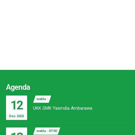
Agenda
waktu :
12
UKK SMK Yasmdia Ambarawa
Des 2026
waktu : 07:00