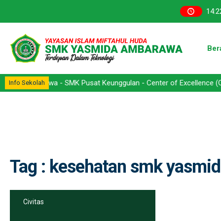
14
:
2
Ber
mbarawa - SMK Pusat Keunggulan - Center of Excellence (CoE) - Kom
Info Sekolah
Tag : kesehatan smk yasmi
Civitas