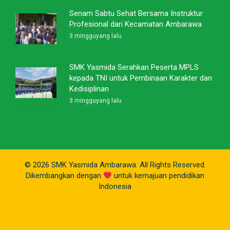
Senam Sabtu Sehat Bersama Instruktur
Profesional dari Kecamatan Ambarawa
3 mingguyang lalu
SMK Yasmida Serahkan Peserta MPLS
kepada TNI untuk Pembinaan Karakter dan
Kedisiplinan
3 mingguyang lalu
© 2026 SMK Yasmida Ambarawa. All Rights Reserved.
Dikembangkan dengan
untuk kemajuan pendidikan
Indonesia