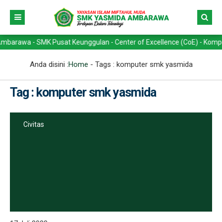
wa - SMK Pusat Keunggulan - Center of Excellence (CoE) - Kompetensi 
Anda disini :
Home
- Tags :
komputer smk yasmida
Tag : komputer smk yasmida
Civitas