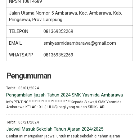
NPSN
10814689
Jalan Utama Nomor 5 Ambarawa, Kec. Ambarawa, Kab.
Pringsewu, Prov. Lampung
TELEPON
081369352269
EMAIL
smkyasmidaambarawa@gmail.com
WHATSAPP
081369352269
Pengumuman
Terbit : 08/01/2024
Pengambilan Ijazah Tahun 2024 SMK Yasmida Ambarawa
info PENTING°°°°°′°°°′°°°°°°′°°°°°°°°′′′°°Kepada Siswa/i SMK Yasmida
Ambarawa KELAS : XII (LULUS) bagi yang sudah SIDIK JARI..
Terbit : 06/21/2024
Jadwal Masuk Sekolah Tahun Ajaran 2024/2025
Berikut ini merupakan jadwal untuk masuk sekolah di tahun ajaran