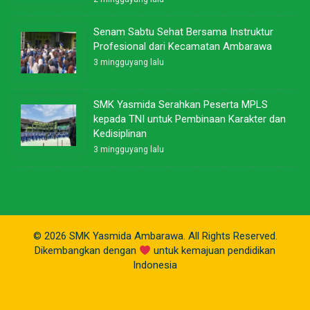
Senam Sabtu Sehat Bersama Instruktur
Profesional dari Kecamatan Ambarawa
3 mingguyang lalu
SMK Yasmida Serahkan Peserta MPLS
kepada TNI untuk Pembinaan Karakter dan
Kedisiplinan
3 mingguyang lalu
© 2026 SMK Yasmida Ambarawa. All Rights Reserved.
Dikembangkan dengan
untuk kemajuan pendidikan
Indonesia