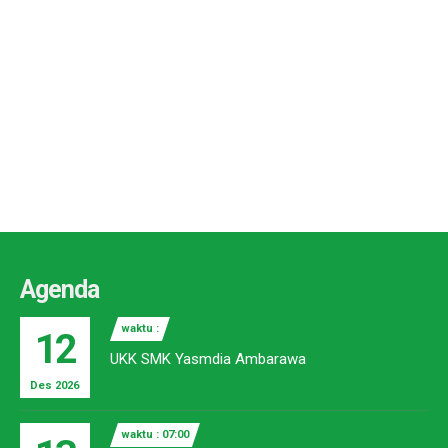
Agenda
waktu :
12
UKK SMK Yasmdia Ambarawa
Des 2026
waktu : 07:00