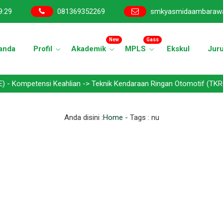
9
:
29
081369352269
smkyasmidaambaraw
New
Gass
anda
Profil
Akademik
MPLS
Ekskul
Jur
etensi Keahlian -> Teknik Kendaraan Ringan Otomotif (TKRO) - Tekn
Anda disini :
Home
- Tags :
nu