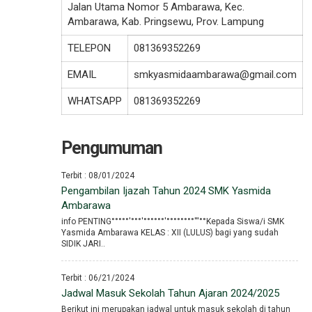
Jalan Utama Nomor 5 Ambarawa, Kec.
Ambarawa, Kab. Pringsewu, Prov. Lampung
TELEPON
081369352269
EMAIL
smkyasmidaambarawa@gmail.com
WHATSAPP
081369352269
Pengumuman
Terbit : 08/01/2024
Pengambilan Ijazah Tahun 2024 SMK Yasmida
Ambarawa
info PENTING°°°°°′°°°′°°°°°°′°°°°°°°°′′′°°Kepada Siswa/i SMK
Yasmida Ambarawa KELAS : XII (LULUS) bagi yang sudah
SIDIK JARI..
Terbit : 06/21/2024
Jadwal Masuk Sekolah Tahun Ajaran 2024/2025
Berikut ini merupakan jadwal untuk masuk sekolah di tahun