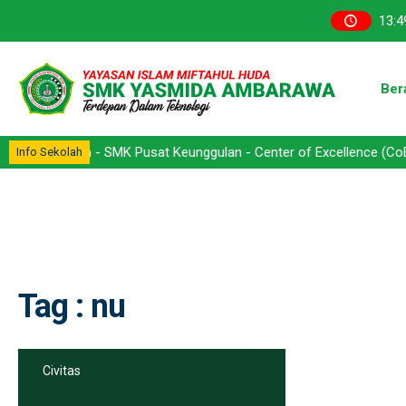
13
:
4
Ber
barawa - SMK Pusat Keunggulan - Center of Excellence (CoE) - Komp
Info Sekolah
Tag : nu
Civitas