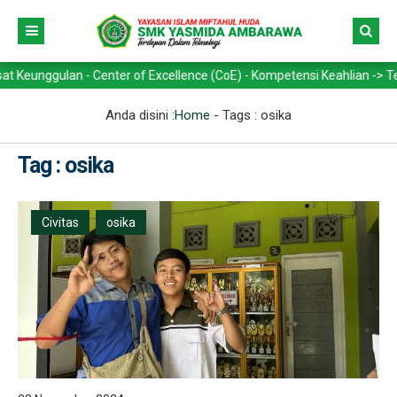
ulan - Center of Excellence (CoE) - Kompetensi Keahlian -> Teknik Ke
Anda disini :
Home
- Tags :
osika
Tag : osika
Civitas
osika