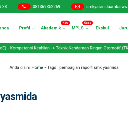
9
:
39
081369352269
smkyasmidaambaraw
New
Gass
anda
Profil
Akademik
MPLS
Ekskul
Jur
etensi Keahlian -> Teknik Kendaraan Ringan Otomotif (TKRO) - Tekn
Anda disini :
Home
- Tags :
pembagian raport smk yasmida
 yasmida