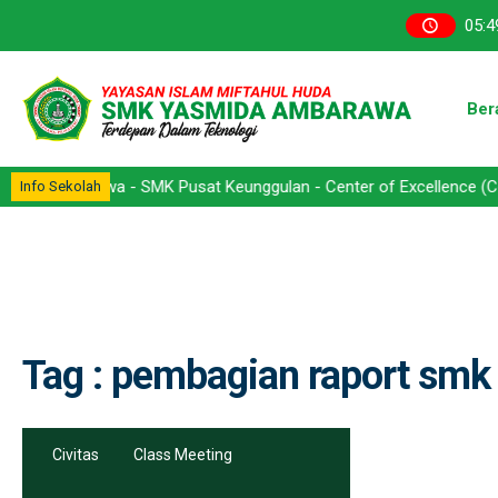
05
:
4
Ber
barawa - SMK Pusat Keunggulan - Center of Excellence (CoE) - Komp
Info Sekolah
Tag : pembagian raport smk
Civitas
Class Meeting