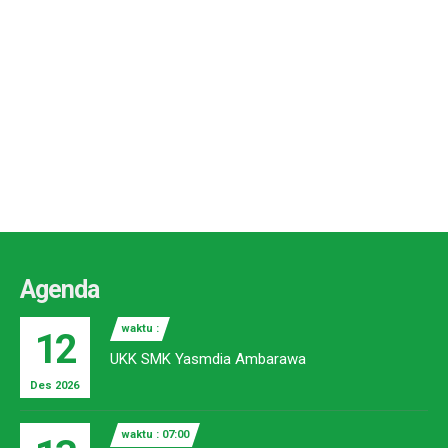
Agenda
waktu :
12
UKK SMK Yasmdia Ambarawa
Des 2026
waktu : 07:00