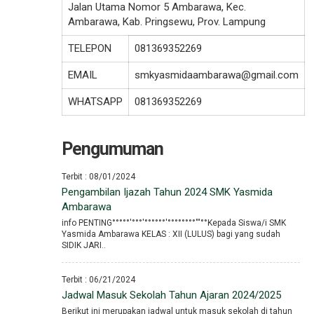
Jalan Utama Nomor 5 Ambarawa, Kec.
Ambarawa, Kab. Pringsewu, Prov. Lampung
TELEPON
081369352269
EMAIL
smkyasmidaambarawa@gmail.com
WHATSAPP
081369352269
Pengumuman
Terbit : 08/01/2024
Pengambilan Ijazah Tahun 2024 SMK Yasmida
Ambarawa
info PENTING°°°°°′°°°′°°°°°°′°°°°°°°°′′′°°Kepada Siswa/i SMK
Yasmida Ambarawa KELAS : XII (LULUS) bagi yang sudah
SIDIK JARI..
Terbit : 06/21/2024
Jadwal Masuk Sekolah Tahun Ajaran 2024/2025
Berikut ini merupakan jadwal untuk masuk sekolah di tahun