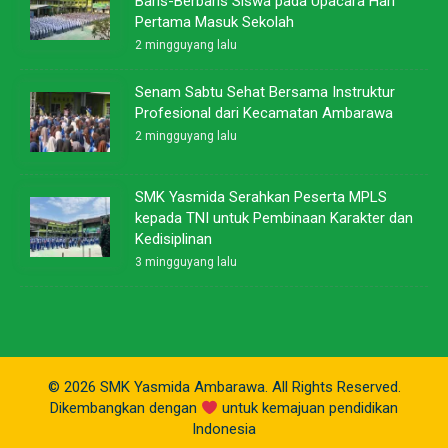
Baris-Berbaris Siswa pada Upacara Hari
Pertama Masuk Sekolah
2 mingguyang lalu
Senam Sabtu Sehat Bersama Instruktur
Profesional dari Kecamatan Ambarawa
2 mingguyang lalu
SMK Yasmida Serahkan Peserta MPLS
kepada TNI untuk Pembinaan Karakter dan
Kedisiplinan
3 mingguyang lalu
© 2026 SMK Yasmida Ambarawa. All Rights Reserved.
Dikembangkan dengan
untuk kemajuan pendidikan
Indonesia