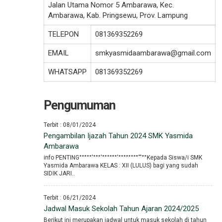
Jalan Utama Nomor 5 Ambarawa, Kec.
Ambarawa, Kab. Pringsewu, Prov. Lampung
TELEPON
081369352269
EMAIL
smkyasmidaambarawa@gmail.com
WHATSAPP
081369352269
Pengumuman
Terbit : 08/01/2024
Pengambilan Ijazah Tahun 2024 SMK Yasmida
Ambarawa
info PENTING°°°°°′°°°′°°°°°°′°°°°°°°°′′′°°Kepada Siswa/i SMK
Yasmida Ambarawa KELAS : XII (LULUS) bagi yang sudah
SIDIK JARI..
Terbit : 06/21/2024
Jadwal Masuk Sekolah Tahun Ajaran 2024/2025
Berikut ini merupakan jadwal untuk masuk sekolah di tahun