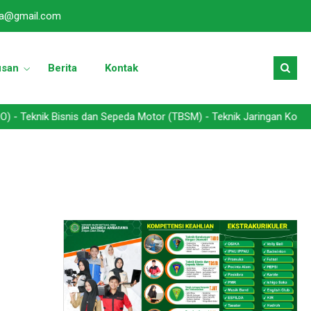
a@gmail.com
usan
Berita
Kontak
ik Bisnis dan Sepeda Motor (TBSM) - Teknik Jaringan Komputer dan 