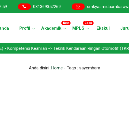
2
:
59
081369352269
smkyasmidaambaraw
New
Gass
anda
Profil
Akademik
MPLS
Ekskul
Jur
etensi Keahlian -> Teknik Kendaraan Ringan Otomotif (TKRO) - Tekn
Anda disini :
Home
- Tags :
sayembara