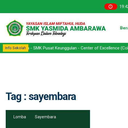
19
:
4
Ber
barawa - SMK Pusat Keunggulan - Center of Excellence (CoE) - Komp
Info Sekolah
Tag : sayembara
Lomba
Sayembara