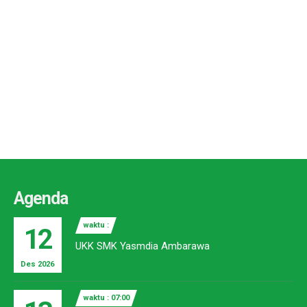
Agenda
waktu :
12
UKK SMK Yasmdia Ambarawa
Des 2026
waktu : 07:00