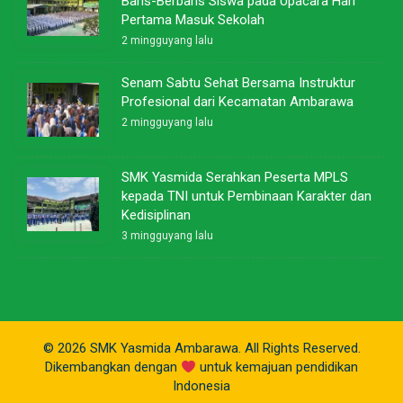
Baris-Berbaris Siswa pada Upacara Hari
Pertama Masuk Sekolah
2 mingguyang lalu
Senam Sabtu Sehat Bersama Instruktur
Profesional dari Kecamatan Ambarawa
2 mingguyang lalu
SMK Yasmida Serahkan Peserta MPLS
kepada TNI untuk Pembinaan Karakter dan
Kedisiplinan
3 mingguyang lalu
© 2026 SMK Yasmida Ambarawa. All Rights Reserved.
Dikembangkan dengan
untuk kemajuan pendidikan
Indonesia