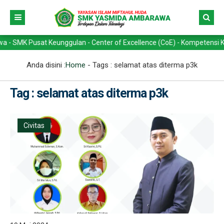
 Pusat Keunggulan - Center of Excellence (CoE) - Kompetensi Keahlian
Anda disini :
Home
- Tags :
selamat atas diterma p3k
Tag : selamat atas diterma p3k
Civitas