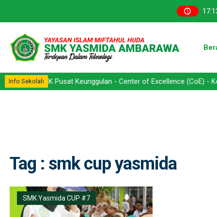
17
:
1
Ber
- SMK Pusat Keunggulan - Center of Excellence (CoE) - Kompetensi 
Info Sekolah
Tag : smk cup yasmida
SMK Yasmida CUP #7