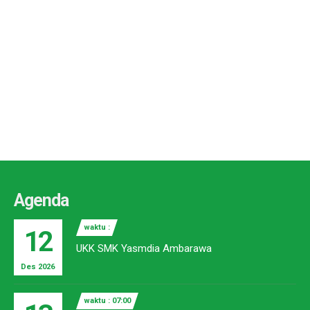
Agenda
waktu :
12
UKK SMK Yasmdia Ambarawa
Des 2026
waktu : 07:00