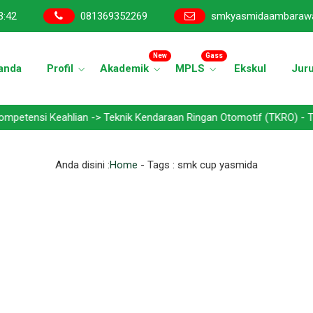
3
:
43
081369352269
smkyasmidaambaraw
New
Gass
anda
Profil
Akademik
MPLS
Ekskul
Jur
Keahlian -> Teknik Kendaraan Ringan Otomotif (TKRO) - Teknik Bisn
Anda disini :
Home
- Tags :
smk cup yasmida