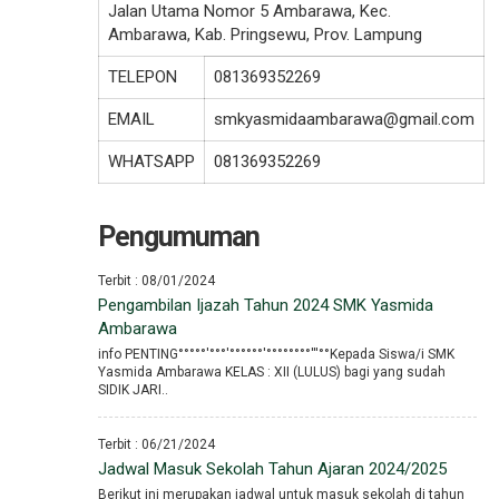
Jalan Utama Nomor 5 Ambarawa, Kec.
Ambarawa, Kab. Pringsewu, Prov. Lampung
TELEPON
081369352269
EMAIL
smkyasmidaambarawa@gmail.com
WHATSAPP
081369352269
Pengumuman
Terbit : 08/01/2024
Pengambilan Ijazah Tahun 2024 SMK Yasmida
Ambarawa
info PENTING°°°°°′°°°′°°°°°°′°°°°°°°°′′′°°Kepada Siswa/i SMK
Yasmida Ambarawa KELAS : XII (LULUS) bagi yang sudah
SIDIK JARI..
Terbit : 06/21/2024
Jadwal Masuk Sekolah Tahun Ajaran 2024/2025
Berikut ini merupakan jadwal untuk masuk sekolah di tahun