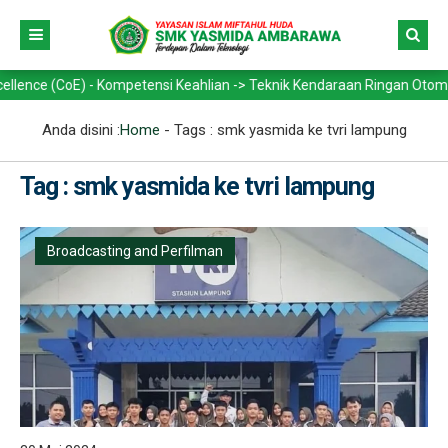
(CoE) - Kompetensi Keahlian -> Teknik Kendaraan Ringan Otomotif (TKR
Anda disini :
Home
- Tags :
smk yasmida ke tvri lampung
Tag : smk yasmida ke tvri lampung
Broadcasting and Perfilman