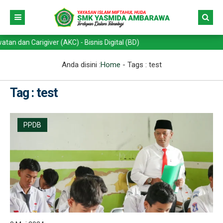
n Carigiver (AKC) - Bisnis Digital (BD)
Anda disini :
Home
- Tags :
test
Tag : test
PPDB