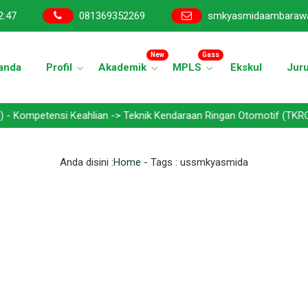
2
:
47
081369352269
smkyasmidaambaraw
New
Gass
anda
Profil
Akademik
MPLS
Ekskul
Jur
ensi Keahlian -> Teknik Kendaraan Ringan Otomotif (TKRO) - Teknik
Anda disini :
Home
- Tags :
ussmkyasmida