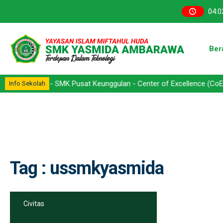
04
:
0
Ber
rawa - SMK Pusat Keunggulan - Center of Excellence (CoE) - Kompet
Info Sekolah
Tag : ussmkyasmida
Civitas