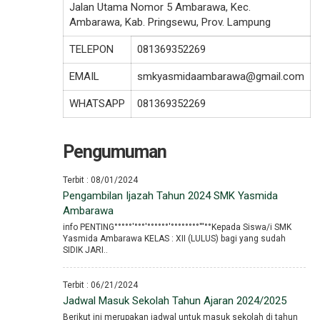
Jalan Utama Nomor 5 Ambarawa, Kec.
Ambarawa, Kab. Pringsewu, Prov. Lampung
TELEPON
081369352269
EMAIL
smkyasmidaambarawa@gmail.com
WHATSAPP
081369352269
Pengumuman
Terbit : 08/01/2024
Pengambilan Ijazah Tahun 2024 SMK Yasmida
Ambarawa
info PENTING°°°°°′°°°′°°°°°°′°°°°°°°°′′′°°Kepada Siswa/i SMK
Yasmida Ambarawa KELAS : XII (LULUS) bagi yang sudah
SIDIK JARI..
Terbit : 06/21/2024
Jadwal Masuk Sekolah Tahun Ajaran 2024/2025
Berikut ini merupakan jadwal untuk masuk sekolah di tahun