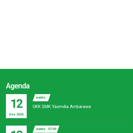
Agenda
waktu :
12
UKK SMK Yasmdia Ambarawa
Des 2026
waktu : 07:00