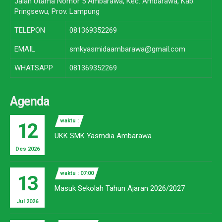
Jalan Utama Nomor 5 Ambarawa, Kec. Ambarawa, Kab.
Pringsewu, Prov. Lampung
TELEPON
081369352269
EMAIL
smkyasmidaambarawa@gmail.com
WHATSAPP
081369352269
Agenda
waktu :
12
UKK SMK Yasmdia Ambarawa
Des 2026
waktu : 07:00
13
Masuk Sekolah Tahun Ajaran 2026/2027
Jul 2026