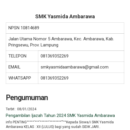
SMK Yasmida Ambarawa
NPSN
10814689
Jalan Utama Nomor 5 Ambarawa, Kec. Ambarawa, Kab.
Pringsewu, Prov. Lampung
TELEPON
081369352269
EMAIL
smkyasmidaambarawa@gmail.com
WHATSAPP
081369352269
Pengumuman
Terbit : 08/01/2024
Pengambilan Ijazah Tahun 2024 SMK Yasmida Ambarawa
info PENTING°°°°°′°°°′°°°°°°′°°°°°°°°′′′°°Kepada Siswa/i SMK Yasmida
Ambarawa KELAS : XII (LULUS) bagi yang sudah SIDIK JARI..