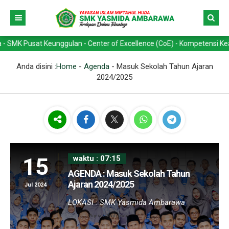
at Keunggulan - Center of Excellence (CoE) - Kompetensi Keahlian -> 
Anda disini :
Home
-
Agenda
-
Masuk Sekolah Tahun Ajaran
2024/2025
15
waktu : 07:15
AGENDA : Masuk Sekolah Tahun
Ajaran 2024/2025
Jul 2024
LOKASI : SMK Yasmida Ambarawa
Agenda telah lewat