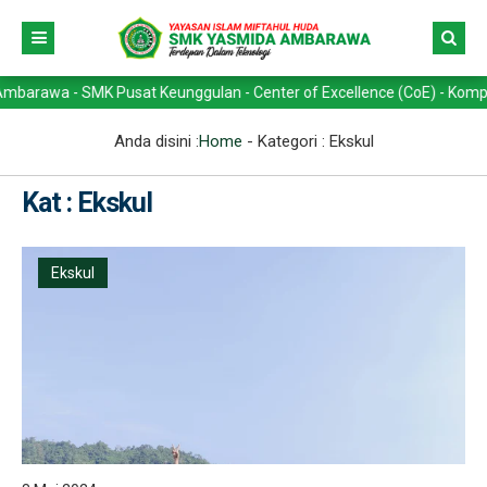
wa - SMK Pusat Keunggulan - Center of Excellence (CoE) - Kompetensi 
Anda disini :
Home
- Kategori :
Ekskul
Kat : Ekskul
Ekskul