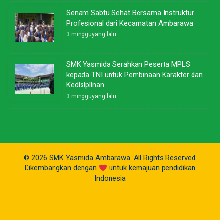
Senam Sabtu Sehat Bersama Instruktur
Profesional dari Kecamatan Ambarawa
3 mingguyang lalu
SMK Yasmida Serahkan Peserta MPLS
kepada TNI untuk Pembinaan Karakter dan
Kedisiplinan
3 mingguyang lalu
© 2026 SMK Yasmida Ambarawa. All Rights Reserved.
Dikembangkan dengan
untuk kemajuan pendidikan
Indonesia