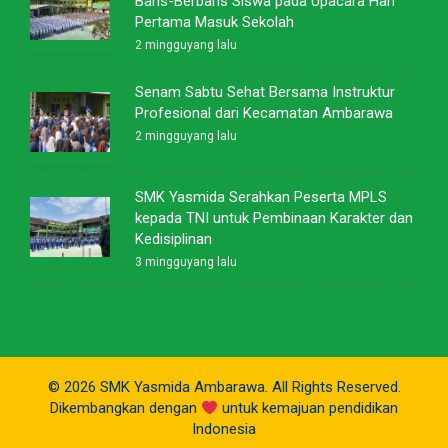
Baris-Berbaris Siswa pada Upacara Hari
Pertama Masuk Sekolah
2 mingguyang lalu
Senam Sabtu Sehat Bersama Instruktur
Profesional dari Kecamatan Ambarawa
2 mingguyang lalu
SMK Yasmida Serahkan Peserta MPLS
kepada TNI untuk Pembinaan Karakter dan
Kedisiplinan
3 mingguyang lalu
© 2026 SMK Yasmida Ambarawa. All Rights Reserved.
Dikembangkan dengan
untuk kemajuan pendidikan
Indonesia