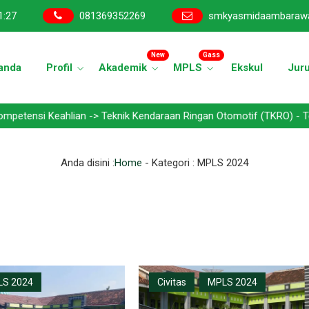
1
:
28
081369352269
smkyasmidaambaraw
New
Gass
anda
Profil
Akademik
MPLS
Ekskul
Jur
eahlian -> Teknik Kendaraan Ringan Otomotif (TKRO) - Teknik Bisni
Anda disini :
Home
- Kategori :
MPLS 2024
S 2024
Civitas
MPLS 2024