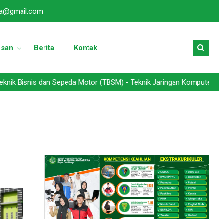
a@gmail.com
usan
Berita
Kontak
s dan Sepeda Motor (TBSM) - Teknik Jaringan Komputer dan Telekomu