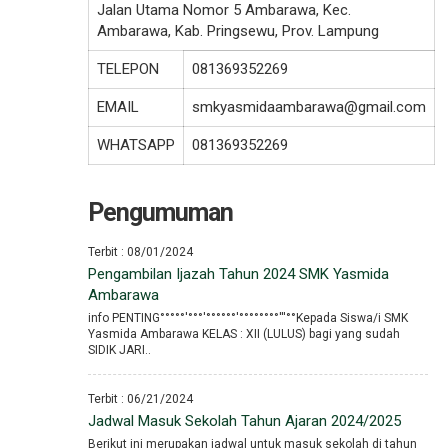
Jalan Utama Nomor 5 Ambarawa, Kec.
Ambarawa, Kab. Pringsewu, Prov. Lampung
TELEPON
081369352269
EMAIL
smkyasmidaambarawa@gmail.com
WHATSAPP
081369352269
Pengumuman
Terbit : 08/01/2024
Pengambilan Ijazah Tahun 2024 SMK Yasmida
Ambarawa
info PENTING°°°°°′°°°′°°°°°°′°°°°°°°°′′′°°Kepada Siswa/i SMK
Yasmida Ambarawa KELAS : XII (LULUS) bagi yang sudah
SIDIK JARI..
Terbit : 06/21/2024
Jadwal Masuk Sekolah Tahun Ajaran 2024/2025
Berikut ini merupakan jadwal untuk masuk sekolah di tahun