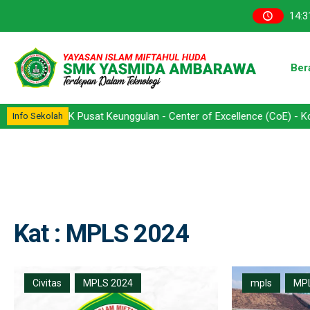
14
:
3
Ber
 SMK Pusat Keunggulan - Center of Excellence (CoE) - Kompetensi K
Info Sekolah
Kat : MPLS 2024
Civitas
MPLS 2024
mpls
MPL