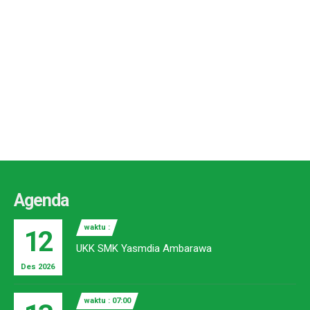
Agenda
waktu :
12
UKK SMK Yasmdia Ambarawa
Des 2026
waktu : 07:00