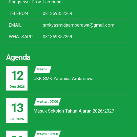
Pringsewu, Prov. Lampung
TELEPON
081369352269
EMAIL
smkyasmidaambarawa@gmail.com
WHATSAPP
081369352269
Agenda
waktu :
12
UKK SMK Yasmdia Ambarawa
Des 2026
waktu : 07:00
13
Masuk Sekolah Tahun Ajaran 2026/2027
Jul 2026
waktu : 08:00