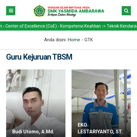
 of Excellence (CoE) - Kompetensi Keahlian -> Teknik Kendaraan Ringa
Anda disini :
Home
-
GTK
Guru Kejuruan TBSM
EKO
Budi Utomo, A.Md.
LESTARIYANTO, ST.