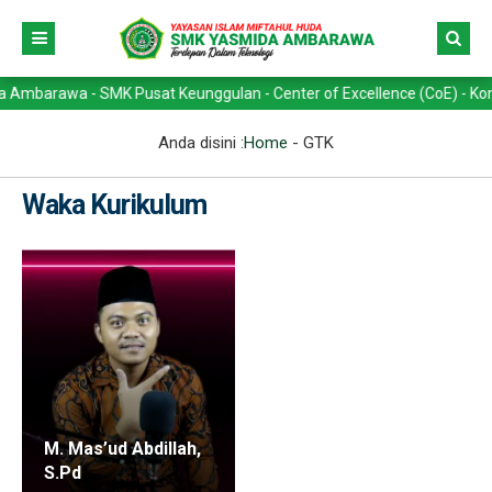
rawa - SMK Pusat Keunggulan - Center of Excellence (CoE) - Kompetens
Anda disini :
Home
-
GTK
Waka Kurikulum
M. Mas’ud Abdillah,
S.Pd