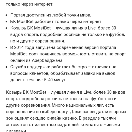
только через интернет.
Портал доступен из любой точки мира.
БК MostBet работает только через интернет.
Козырь БК MostBet – лучшая линия в Live, более 30
видов спорта, подробная роспись не только на футбол,
но и другие соревнования.
В 2014 года запущена современная версия портала
MostBet. com, появилась возможность ставить на спорт
онлайн из Азербайджана.
Служба поддержки работает быстро – отвечает на
вопросы клиентов, обрабатывает заявки на вывод
денег в течение 5-40 минут.
Козырь БК MostBet – лучшая линия в Live, более 30 видов
спорта, подробная роспись не только на футбол, но и
другие соревнования. Много национальных лиг, есть
соревнования по киберспорту. Даже завсегдатаи игорных
зон оценят секцию онлайн казино. В разделе тысячи
автоматов от известных издателей, комнаты с живыми
дилерами.