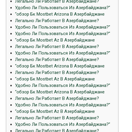
Легально Ли Работает В Азербайджане?
Удобно Ли Пользоваться Из Азербайджана?”
“обзор Бк Mostbet Arizona В Азербайджане
Легально Ли Работает В Азербайджане?
Удобно Ли Пользоваться Из Азербайджана?”
Удобно Ли Пользоваться Из Азербайджана?”
“обзор Бк Mostbet Az В Азербайджане
Легально Ли Работает В Азербайджане?
Удобно Ли Пользоваться Из Азербайджана?”
Легально Ли Работает В Азербайджане?
“обзор Бк Mostbet Arizona В Азербайджане
Легально Ли Работает В Азербайджане?
“обзор Бк Mostbet Az В Азербайджане
Удобно Ли Пользоваться Из Азербайджана?”
“обзор Бк Mostbet Arizona В Азербайджане
Легально Ли Работает В Азербайджане?
Удобно Ли Пользоваться Из Азербайджана?”
“обзор Бк Mostbet Az В Азербайджане
Легально Ли Работает В Азербайджане?
Удобно Ли Пользоваться Из Азербайджана?”
Легально Ли Работает В Азербайджане?