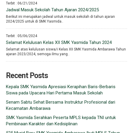
Terbit : 06/21/2024
Jadwal Masuk Sekolah Tahun Ajaran 2024/2025
Berikut ini merupakan jadwal untuk masuk sekolah di tahun ajaran
2024/2025 untuk di SMK Yasmida..
Terbit : 05/06/2024
Selamat Kelulusan Kelas XII SMK Yasmida Tahun 2024
Selamat atas kelulusan siswa/i Kelas XII SMK Yasmida Ambarawa Tahun
ajaran 2023/2024, semoga ilmu yang..
Recent Posts
Kepala SMK Yasmida Apresiasi Kerapihan Baris-Berbaris
Siswa pada Upacara Hari Pertama Masuk Sekolah
Senam Sabtu Sehat Bersama Instruktur Profesional dari
Kecamatan Ambarawa
SMK Yasmida Serahkan Peserta MPLS kepada TNI untuk
Pembinaan Karakter dan Kedisiplinan