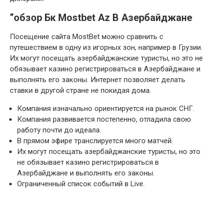
“обзор Бк Mostbet Az В Азербайджане
Посещение сайта MostBet можно сравнить с
путешествием в одну из игорных зон, например в Грузии.
Их могут посещать азербайджанские туристы, но это не
обязывает казино регистрироваться в Азербайджане и
выполнять его законы. Интернет позволяет делать
ставки в другой стране не покидая дома.
Компания изначально ориентируется на рынок СНГ.
Компания развивается постепенно, отладила свою
работу почти до идеала.
В прямом эфире транслируется много матчей.
Их могут посещать азербайджанские туристы, но это
не обязывает казино регистрироваться в
Азербайджане и выполнять его законы.
Ограниченный список событий в Live.