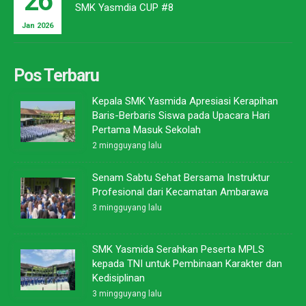
26
SMK Yasmdia CUP #8
Jan 2026
Pos Terbaru
Kepala SMK Yasmida Apresiasi Kerapihan
Baris-Berbaris Siswa pada Upacara Hari
Pertama Masuk Sekolah
2 mingguyang lalu
Senam Sabtu Sehat Bersama Instruktur
Profesional dari Kecamatan Ambarawa
3 mingguyang lalu
SMK Yasmida Serahkan Peserta MPLS
kepada TNI untuk Pembinaan Karakter dan
Kedisiplinan
3 mingguyang lalu