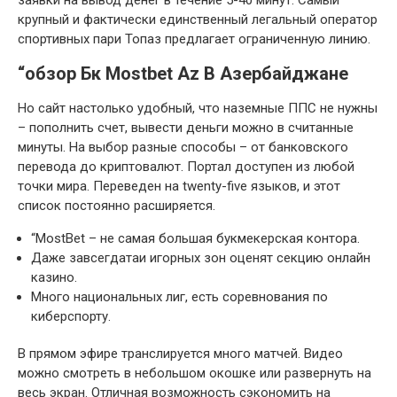
заявки на вывод денег в течение 5-40 минут. Самый
крупный и фактически единственный легальный оператор
спортивных пари Топаз предлагает ограниченную линию.
“обзор Бк Mostbet Az В Азербайджане
Но сайт настолько удобный, что наземные ППС не нужны
– пополнить счет, вывести деньги можно в считанные
минуты. На выбор разные способы – от банковского
перевода до криптовалют. Портал доступен из любой
точки мира. Переведен на twenty-five языков, и этот
список постоянно расширяется.
“MostBet – не самая большая букмекерская контора.
Даже завсегдатаи игорных зон оценят секцию онлайн
казино.
Много национальных лиг, есть соревнования по
киберспорту.
В прямом эфире транслируется много матчей. Видео
можно смотреть в небольшом окошке или развернуть на
весь экран. Отличная возможность сэкономить на