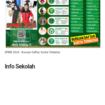
SPMB 2026 - Buruan Daftar, Kuota Terbatas
Info Sekolah