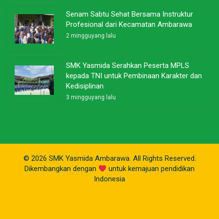
Senam Sabtu Sehat Bersama Instruktur
Profesional dari Kecamatan Ambarawa
2 mingguyang lalu
SMK Yasmida Serahkan Peserta MPLS
kepada TNI untuk Pembinaan Karakter dan
Kedisiplinan
3 mingguyang lalu
© 2026 SMK Yasmida Ambarawa. All Rights Reserved.
Dikembangkan dengan
untuk kemajuan pendidikan
Indonesia